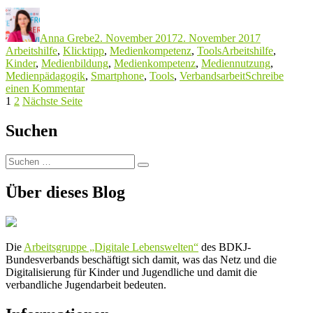
Autor
Veröffentlicht
Kategorien
am
Anna Grebe
2. November 2017
2. November 2017
Schlagwörter
Arbeitshilfe
,
Klicktipp
,
Medienkompetenz
,
Tools
Arbeitshilfe
,
Kinder
,
Medienbildung
,
Medienkompetenz
,
Mediennutzung
,
Medienpädagogik
,
Smartphone
,
Tools
,
Verbandsarbeit
Schreibe
zu
einen Kommentar
Seitennummerierung
Seite
Seite
Klicktipp:
1
2
Nächste Seite
Medienpädagogik
der
Praxis
Suchen
Beiträge
Blog
Suchen
Suchen
nach:
Über dieses Blog
Die
Arbeitsgruppe „Digitale Lebenswelten“
des BDKJ-
Bundesverbands beschäftigt sich damit, was das Netz und die
Digitalisierung für Kinder und Jugendliche und damit die
verbandliche Jugendarbeit bedeuten.