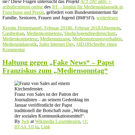
sie? Diese Fragen untersucht das Projekt
! aktiv +
ACT
ON
selbstbestimmt online
des
– Institut für Medienpädagogik in
JFF
Forschung und Praxis
, gefördert vom Bundesministerium für
„Wenn
Familie, Senioren, Frauen und Jugend (
).
weiterlesen
BMFSFJ
ich
Autor
Veröffentlicht
Kategorien
Kerstin Heinemann
6. Februar 2018
6. Februar 2018
Allgemein
,
groß
am
Schlagwörter
Gastbeitrag
,
Medienkompetenz
,
Studie
Jugendmedienschutz
,
bin,
Medienkompetenz
,
Mediennutzung
,
Mediennutzungsverhalten
,
werde
Medienpädagogik
,
Safer Internet Day
,
SID18
Schreibe einen
ich…
zu
Kommentar
Ein
Wenn
Beitrag
ich
zu
Haltung gegen „Fake News“ – Papst
groß
#sid18“
Franziskus zum „Mediensonntag“
bin,
werde
ich…
Ein
Beitrag
Franz von Sales ist der Patron der
zu
Journalisten – an seinem Gedenktag im
#sid18
Januar veröffentlicht der Papst
traditionell die Botschaft zum „Welttag
der sozialen Kommunikationsmittel“.
By
Jwh
at
Wikipedia Luxembourg
,
CC
3.0 lu
,
Link
BY-SA