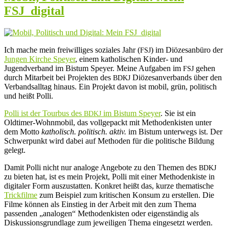
von
FSJ_digital
Algorithmen
und
Künstlicher
Intelligenz
Ich mache mein freiwilliges soziales Jahr (
) im Diözesanbüro der
FSJ
Jungen Kirche Speyer
, einem katholischen Kinder- und
Jugendverband im Bistum Speyer. Meine Aufgaben im
gehen
FSJ
durch Mitarbeit bei Projekten des
Diözesanverbands über den
BDKJ
Verbandsalltag hinaus. Ein Projekt davon ist mobil, grün, politisch
und heißt Polli.
Polli ist der Tourbus des
im Bistum Speyer
. Sie ist ein
BDKJ
Oldtimer-Wohnmobil, das vollgepackt mit Methodenkisten unter
dem Motto
katholisch. politisch. aktiv.
im Bistum unterwegs ist. Der
Schwerpunkt wird dabei auf Methoden für die politische Bildung
gelegt.
Damit Polli nicht nur analoge Angebote zu den Themen des
BDKJ
zu bieten hat, ist es mein Projekt, Polli mit einer Methodenkiste in
digitaler Form auszustatten. Konkret heißt das, kurze thematische
Trickfilme
zum Beispiel zum kritischen Konsum zu erstellen. Die
Filme können als Einstieg in der Arbeit mit den zum Thema
passenden „analogen“ Methodenkisten oder eigenständig als
Diskussionsgrundlage zum jeweiligen Thema eingesetzt werden.