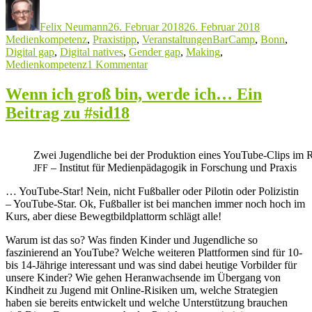
Autor
Veröffentlicht
Kategorien
Jugendliche
am
beim
Felix Neumann
26. Februar 2018
26. Februar 2018
#bcbn18“
Schlagwörter
Medienkompetenz
,
Praxistipp
,
Veranstaltungen
BarCamp
,
Bonn
,
Digital gap
,
Digital natives
,
Gender gap
,
Making
,
zu
Medienkompetenz
1 Kommentar
Kinder
und
Wenn ich groß bin, werde ich… Ein
Jugendliche
Beitrag zu #sid18
beim
#bcbn18
Zwei Jugendliche bei der Produktion eines YouTube-Clips im
– Institut für Medienpädagogik in Forschung und Praxis
JFF
… YouTube-Star! Nein, nicht Fußballer oder Pilotin oder Polizistin
– YouTube-Star. Ok, Fußballer ist bei manchen immer noch hoch im
Kurs, aber diese Bewegtbildplattorm schlägt alle!
Warum ist das so? Was finden Kinder und Jugendliche so
faszinierend an YouTube? Welche weiteren Plattformen sind für 10-
bis 14-Jährige interessant und was sind dabei heutige Vorbilder für
unsere Kinder? Wie gehen Heranwachsende im Übergang von
Kindheit zu Jugend mit Online-Risiken um, welche Strategien
haben sie bereits entwickelt und welche Unterstützung brauchen