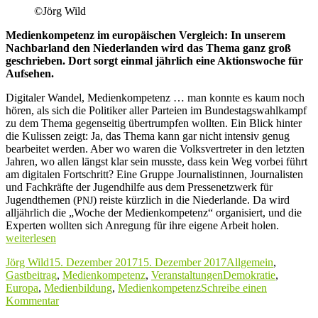
–
©
Jörg Wild
Papst
Franziskus
Medienkompetenz im europäischen Vergleich: In unserem
zum
Nachbarland den Niederlanden wird das Thema ganz groß
„Mediensonntag“
geschrieben. Dort sorgt einmal jährlich eine Aktionswoche für
Aufsehen.
Digitaler Wandel, Medienkompetenz … man konnte es kaum noch
hören, als sich die Politiker aller Parteien im Bundestagswahlkampf
zu dem Thema gegenseitig übertrumpfen wollten. Ein Blick hinter
die Kulissen zeigt: Ja, das Thema kann gar nicht intensiv genug
bearbeitet werden. Aber wo waren die Volksvertreter in den letzten
Jahren, wo allen längst klar sein musste, dass kein Weg vorbei führt
am digitalen Fortschritt? Eine Gruppe Journalistinnen, Journalisten
und Fachkräfte der Jugendhilfe aus dem Pressenetzwerk für
Jugendthemen (
) reiste kürzlich in die Niederlande. Da wird
PNJ
alljährlich die „Woche der Medienkompetenz“ organisiert, und die
„Medien
Experten wollten sich Anregung für ihre eigene Arbeit holen.
für
weiterlesen
alle
Autor
Veröffentlicht
Kategorien
Jörg Wild
15. Dezember 2017
15. Dezember 2017
Allgemein
,
(bis 202
am
Schlagwörter
Gastbeitrag
,
Medienkompetenz
,
Veranstaltungen
Demokratie
,
Europa
,
Medienbildung
,
Medienkompetenz
Schreibe einen
zu
Kommentar
Medienkompetenz