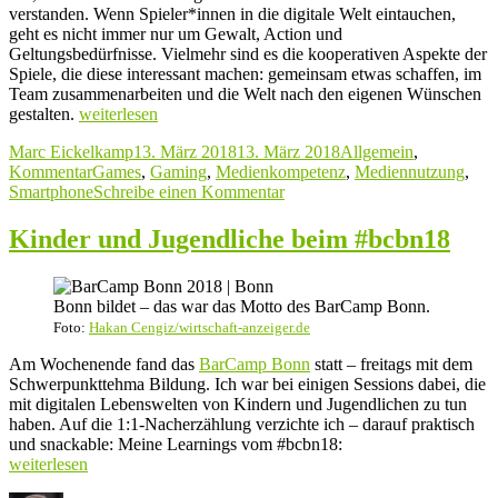
verstanden. Wenn Spieler*innen in die digitale Welt eintauchen,
geht es nicht immer nur um Gewalt, Action und
Geltungsbedürfnisse. Vielmehr sind es die kooperativen Aspekte der
Spiele, die diese interessant machen: gemeinsam etwas schaffen, im
Team zusammenarbeiten und die Welt nach den eigenen Wünschen
„Zocken,
gestalten.
weiterlesen
daddeln
Autor
Veröffentlicht
Kategorien
Marc Eickelkamp
13. März 2018
13. März 2018
Allgemein
,
und
Schlagwörter
am
Kommentar
Games
,
Gaming
,
Medienkompetenz
,
Mediennutzung
,
Co.
zu
Smartphone
Schreibe einen Kommentar
–
Zocken,
Gaming
daddeln
und
Kinder und Jugendliche beim #bcbn18
und
Gamification
Co.
im
–
Alltag“
Bonn bildet – das war das Motto des BarCamp Bonn.
Gaming
Foto:
Hakan Cengiz/wirtschaft-anzeiger.de
und
Gamification
Am Wochenende fand das
BarCamp Bonn
statt – freitags mit dem
im
Schwerpunkttehma Bildung. Ich war bei einigen Sessions dabei, die
Alltag
mit digitalen Lebenswelten von Kindern und Jugendlichen zu tun
haben. Auf die 1:1‑Nacherzählung verzichte ich – darauf praktisch
und snackable: Meine Learnings vom #bcbn18:
„Kinder
weiterlesen
und