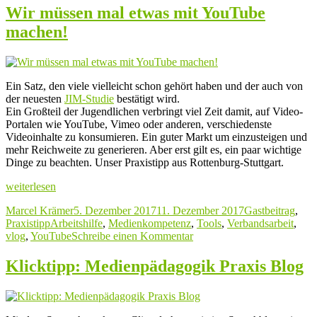
für
Wir müssen mal etwas mit YouTube
alle
machen!
(bis 2025!)
Ein Satz, den viele vielleicht schon gehört haben und der auch von
der neuesten
JIM-Studie
bestätigt wird.
Ein Großteil der Jugendlichen verbringt viel Zeit damit, auf Video-
Portalen wie YouTube, Vimeo oder anderen, verschiedenste
Videoinhalte zu konsumieren. Ein guter Markt um einzusteigen und
mehr Reichweite zu generieren. Aber erst gilt es, ein paar wichtige
Dinge zu beachten. Unser Praxistipp aus Rottenburg-Stuttgart.
„Wir
weiterlesen
müssen
Autor
Veröffentlicht
Kategorien
Marcel Krämer
5. Dezember 2017
11. Dezember 2017
Gastbeitrag
,
mal
Schlagwörter
am
Praxistipp
Arbeitshilfe
,
Medienkompetenz
,
Tools
,
Verbandsarbeit
,
etwas
zu
vlog
,
YouTube
Schreibe einen Kommentar
mit
Wir
YouTube
müssen
machen!“
Klicktipp: Medienpädagogik Praxis Blog
mal
etwas
mit
YouTube