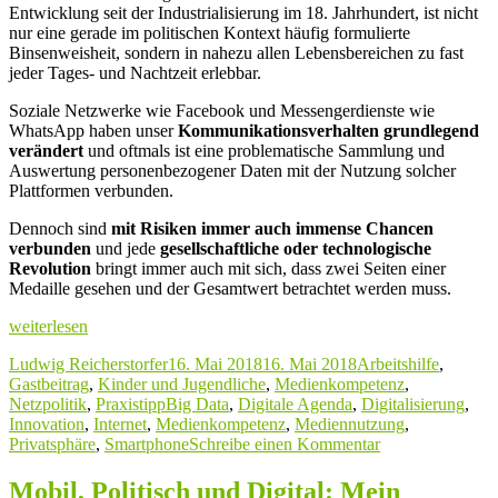
Entwicklung seit der Industrialisierung im 18. Jahrhundert, ist nicht
nur eine gerade im politischen Kontext häufig formulierte
Binsenweisheit, sondern in nahezu allen Lebensbereichen zu fast
jeder Tages- und Nachtzeit erlebbar.
Soziale Netzwerke wie Facebook und Messengerdienste wie
WhatsApp haben unser
Kommunikationsverhalten grundlegend
verändert
und oftmals ist eine problematische Sammlung und
Auswertung personenbezogener Daten mit der Nutzung solcher
Plattformen verbunden.
Dennoch sind
mit Risiken immer auch immense Chancen
verbunden
und jede
gesellschaftliche oder technologische
Revolution
bringt immer auch mit sich, dass zwei Seiten einer
Medaille gesehen und der Gesamtwert betrachtet werden muss.
„iRights.Lab:
weiterlesen
Chancen
Autor
Veröffentlicht
Kategorien
Ludwig Reicherstorfer
16. Mai 2018
16. Mai 2018
Arbeitshilfe
,
von
am
Gastbeitrag
,
Kinder und Jugendliche
,
Medienkompetenz
,
Algorithmen
Schlagwörter
Netzpolitik
,
Praxistipp
Big Data
,
Digitale Agenda
,
Digitalisierung
,
und
Innovation
,
Internet
,
Medienkompetenz
,
Mediennutzung
,
Künstlicher
zu
Privatsphäre
,
Smartphone
Schreibe einen Kommentar
Intelligenz“
iRights.Lab:
Chancen
Mobil, Politisch und Digital: Mein