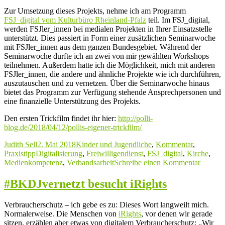
Zur Umsetzung dieses Projekts, nehme ich am Programm
FSJ_digital vom Kulturbüro Rheinland-Pfalz
teil. Im FSJ_digital,
werden FSJler_innen bei medialen Projekten in Ihrer Einsatzstelle
unterstützt. Dies passiert in Form einer zusätzlichen Seminarwoche
mit FSJler_innen aus dem ganzen Bundesgebiet. Während der
Seminarwoche durfte ich an zwei von mir gewählten Workshops
teilnehmen. Außerdem hatte ich die Möglichkeit, mich mit anderen
FSJler_innen, die andere und ähnliche Projekte wie ich durchführen,
auszutauschen und zu vernetzen. Über die Seminarwoche hinaus
bietet das Programm zur Verfügung stehende Ansprechpersonen und
eine finanzielle Unterstützung des Projekts.
Den ersten Trickfilm findet ihr hier:
http://polli-
blog.de/2018/04/12/pollis-eigener-trickfilm/
Autor
Veröffentlicht
Kategorien
Judith Sell
2. Mai 2018
Kinder und Jugendliche
,
Kommentar
,
Schlagwörter
am
Praxistipp
Digitalisierung
,
Freiwilligendienst
,
FSJ_digital
,
Kirche
,
zu
Medienkompetenz
,
Verbandsarbeit
Schreibe einen Kommentar
Mobil,
Politisc
#BKDJvernetzt besucht iRights
und
Digital:
Verbraucherschutz – ich gebe es zu: Dieses Wort langweilt mich.
Mein
Normalerweise. Die Menschen von
iRights
, vor denen wir gerade
FSJ_dig
sitzen, erzählen aber etwas von digitalem Verbraucherschutz: „Wir