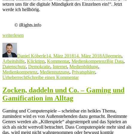
setzen uns für die digitale Mündigkeit des Einzelnen ein!“. Jetzt
werde ich hellhörig.
© iRights.info
„#BKDJvernetzt
weiterlesen
besucht
Autor
Veröffentlicht
Kategorien
iRights“
am
Daniel Köberle
14. März 2018
14. März 2018
Allgemein
,
Schlagwörter
Arbeitshilfe
,
Klicktipp
,
Kommentar
,
Medienkompetenz
Big Data
,
Datenschutz
,
Demokratie
,
Internet
,
Medienbildung
,
Medienkompetenz
,
Mediennutzung
,
Privatsphäre
,
zu
Urheberrecht
Schreibe einen Kommentar
#BKDJvernetzt
besucht
Zocken, daddeln und Co. – Gaming und
iRights
Gamification im Alltag
Gaming und Computerspiele – scheinbar ein heikles Thema,
zumindest wird es von Außenstehenden dazu gemacht. Bestimmte
Genres werden als „Killerspiele“ abgestempelt und das Spielen an
sich als nicht wertvoll betrachtet. Dass Computerspiele mehr sind als
das, wird meist nicht wahrgenommen oder bewusst konträr