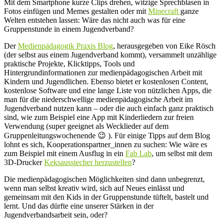
Mit dem Smartphone kurze Clips drehen, witzige Sprechblasen in
machen!
Fotos einfügen und Memes gestalten oder mit
Minecraft
ganze
Welten entstehen lassen: Wäre das nicht auch was für eine
Gruppenstunde in einem Jugendverband?
Der
Medienpädagogik Praxis Blog
, herausgegeben von Eike Rösch
(der selbst aus einem Jugendverband kommt), versammelt unzählige
praktische Projekte, Klicktipps, Tools und
Hintergrundinformationen zur medienpädagogischen Arbeit mit
Kindern und Jugendlichen. Ebenso bietet er kostenlosen Content,
kostenlose Software und eine lange Liste von nützlichen Apps, die
man für die niederschwellige medienpädagogische Arbeit im
Jugendverband nutzen kann – oder die auch einfach ganz praktisch
sind, wie zum Beispiel eine App mit Kinderliedern zur freien
Verwendung (super geeignet als Wecklieder auf dem
Gruppenleitungswochenende 😉 ). Für einige Tipps auf dem Blog
lohnt es sich, Kooperationspartner_innen zu suchen: Wie wäre es
zum Beispiel mit einem Ausflug in ein
Fab Lab
, um selbst mit dem
3D-Drucker
Keksausstecher herzustellen
?
Die medienpädagogischen Möglichkeiten sind dann unbegrenzt,
wenn man selbst kreativ wird, sich auf Neues einlässt und
gemeinsam mit den Kids in der Gruppenstunde tüftelt, bastelt und
lernt. Und das dürfte eine unserer Stärken in der
Jugendverbandsarbeit sein, oder?