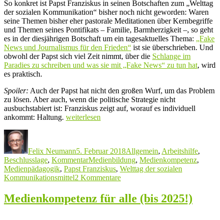
So konkret ist Papst Franziskus in seinen Botschaften zum „Welttag
der sozialen Kommunikation“ bisher noch nicht geworden: Waren
seine Themen bisher eher pastorale Meditationen über Kernbegriffe
und Themen seines Pontifikats – Familie, Barmherzigkeit –, so geht
es in der diesjährigen Botschaft um ein tagesaktuelles Thema:
„Fake
News und Journalismus für den Frieden“
ist sie überschrieben. Und
obwohl der Papst sich viel Zeit nimmt, über die
Schlange im
Paradies zu schreiben und was sie mit „Fake News“ zu tun hat
, wird
es praktisch.
Spoiler:
Auch der Papst hat nicht den großen Wurf, um das Problem
zu lösen. Aber auch, wenn die politische Strategie nicht
ausbuchstabiert ist: Franziskus zeigt auf, worauf es individuell
„Haltung
ankommt: Haltung.
weiterlesen
gegen
Autor
Veröffentlicht
Kategorien
„Fake
am
News“
Felix Neumann
5. Februar 2018
Allgemein
,
Arbeitshilfe
,
–
Schlagwörter
Beschlusslage
,
Kommentar
Medienbildung
,
Medienkompetenz
,
Papst
Medienpädagogik
,
Papst Franziskus
,
Welttag der sozialen
Franziskus
zu
Kommunikationsmittel
2 Kommentare
zum
Haltung
„Mediensonntag““
gegen
Medienkompetenz für alle (bis 2025!)
„Fake
News“