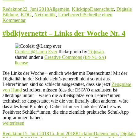
–
Autor
Veröffentlicht
Kategorien
Schlagwörter
Redaktion
22. Juni 2018
Allgemein
,
Klicktipp
Datenschutz
,
Digitale
Links
am
Bildung
,
KDG
,
Netzpolitik
,
Urheberrecht
Schreibe einen
der
zu
Kommentar
Woche
#bdkjvernetzt
Nr. 5“
–
#bdkjvernetzt – Links der Woche Nr. 4
Links
der
Woche
Coolest @Lamp Ever
flickr photo by
Tojosan
Nr. 5
shared under a
Creative Commons (
)
BY-NC-SA
license
Die Links der Woche – endlich wieder mit Datenschutz! Mit der
Digitalität in der Schule sieht’s generell nicht so gut aus.
Lehrer*innen sind so schlecht ausgestattet, dass sie jetzt
Zeugnisse
von Hand
schreiben müssen (das der
anzulasten ist
DSGVO
allerdings unfair – wären die Arbeitsplätze von Lehrer*innen
technisch so ausgestattet wie die von literally allen anderen, wäre
das alles kein Problem). Daher ist unser Link der Woche was
Positives: Schüler*innen, die eine ziemlich praktische Schul-App
programmiert haben.
„#bdkjvernetzt
weiterlesen
–
Autor
Veröffentlicht
Kategorien
Schlagwörter
Redaktion
15. Juni 2018
15. Juni 2018
Klicktipp
Datenschutz
,
Digitale
Links