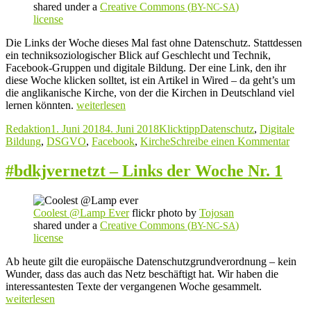
shared under a
Creative Commons (
)
BY-NC-SA
license
Die Links der Woche dieses Mal fast ohne Datenschutz. Stattdessen
ein techniksoziologischer Blick auf Geschlecht und Technik,
Facebook-Gruppen und digitale Bildung. Der eine Link, den ihr
diese Woche klicken solltet, ist ein Artikel in Wired – da geht’s um
die anglikanische Kirche, von der die Kirchen in Deutschland viel
„#bdkjvernetzt
lernen könnten.
weiterlesen
–
Autor
Veröffentlicht
Kategorien
Schlagwörter
Redaktion
1. Juni 2018
4. Juni 2018
Klicktipp
Datenschutz
,
Digitale
Links
am
zu
Bildung
,
DSGVO
,
Facebook
,
Kirche
Schreibe einen Kommentar
der
#bdk
Woche
–
Nr. 2“
#bdkjvernetzt – Links der Woche Nr. 1
Link
der
Woc
Coolest @Lamp Ever
flickr photo by
Tojosan
Nr. 2
shared under a
Creative Commons (
)
BY-NC-SA
license
Ab heute gilt die europäische Datenschutzgrundverordnung – kein
Wunder, dass das auch das Netz beschäftigt hat. Wir haben die
„#bdkjvern
interessantesten Texte der vergangenen Woche gesammelt.
–
weiterlesen
Links