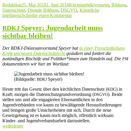
Autor
Veröffentlicht
Kategorien
Schlagwörter
Redaktion
25. Mai 2018
1. Juni 2018
Klicktipp
bdkjvernetzt
,
Bildung
,
der
am
Datenschutz
,
Digitale Bildung
,
DSGVO
,
Künstliche
Woche
zu
Intelligenz
Schreibe einen Kommentar
Nr. 1“
#bdkjvernetzt
–
Speyer: Jugendarbeit muss
BDKJ
Links
sichtbar bleiben!
der
Woche
Nr. 1
Der BDKJ-Diözesanvorstand Speyer hat
in einer Pressemitteilung
Kritik am neuen Datenschutzrecht
geäußert und fordert die
zuständigen Bischöfe und Politiker*innen zum Handeln auf. Die
PM
dokumentieren wir hier im Wortlaut:
(Bildquelle:
Speyer)
BDKJ
Heute tritt das Gesetz über den kirchlichen Datenschutz (
) in
KDG
Kraft; morgen die Datenschutzgrundverordnung (
). Beide
DSGVO
stellen uns und alle engagierten Ehrenamtlichen in den
Jugendverbänden vor kaum zu bewältigende Herausforderungen
und bringen große Unsicherheiten mit sich. Durch die neue
Gesetzgebung ist es kaum noch möglich, öffentlich wirksam
Kinder- und Jugendverbandsarbeit darzustellen.
„
weiterlesen
BDKJ
Speyer: