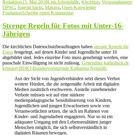
Autor
Veröffentlicht
Format
Kategorien
S
Redaktion
15. Mai 2018
Link
Arbeitshilfe
,
Klicktipp
,
Veranstaltungen
am
DPSG
,
Jugend hackt
,
Making
,
Open Knowledge
zu
Foudation
Schreibe einen Kommentar
Jugend
hackt
Strenge Regeln für Fotos mit Unter-16-
…
Jährigen
mit
der
DPSG
Die kirchlichen Datenschutzbeauftragten haben
strenge Regeln für
Fotos
festgelegt, auf denen Kinder und Jugendliche unter 16
abgebildet sind. Jedes einzelne Foto muss genehmigt werden, eine
pauschale Einwilligung ist nicht zulässig.
Gegenüber katholisch.de
kritisiert BDKJ-Bundesvorsitzende Katharina Norpoth:
Aus der Sicht von Jugendverbänden setzt dieses Verbot
weitere Hürden, die die zeitgemäße Arbeit mit digitalen
Medien zusätzlich erschweren. Anstelle zunehmender
Verbote müssen wir auf eine stärkere
medienpädagogische Sensibilisierung von Kindern,
Jugendlichen und jungen Erwachsenen sowie von
Verantwortlichen setzen, die sich im Rahmen von
Kinder- und Jugendarbeit engagieren. Nur so ist ein
adäquater Umgang mit den Lebensrealitäten junger
Menschen möglich, die sich selbstverständlich in
digitalen Räumen bewegen.