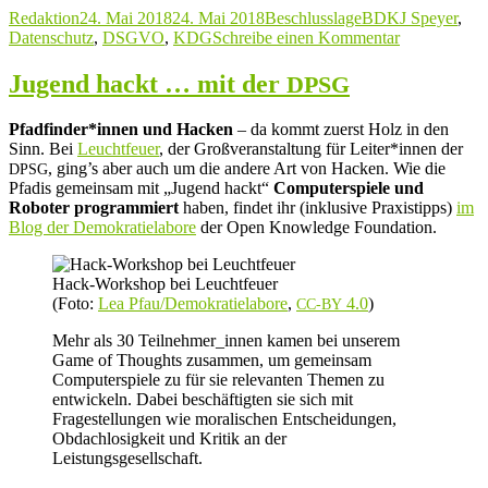
Autor
Veröffentlicht
Kategorien
Schlagwörter
Redaktion
24. Mai 2018
24. Mai 2018
Beschlusslage
BDKJ Speyer
,
Jugendarbeit
am
zu
Datenschutz
,
DSGVO
,
KDG
Schreibe einen Kommentar
muss
BDKJ
sichtbar
Speyer:
bleiben!“
Jugend hackt … mit der
DPSG
Jugendarbeit
muss
Pfadfinder*innen und Hacken
– da kommt zuerst Holz in den
sichtbar
Sinn. Bei
Leuchtfeuer
, der Großveranstaltung für Leiter*innen der
bleiben!
, ging’s aber auch um die andere Art von Hacken. Wie die
DPSG
Pfadis gemeinsam mit „Jugend hackt“
Computerspiele und
Roboter programmiert
haben, findet ihr (inklusive Praxistipps)
im
Blog der Demokratielabore
der Open Knowledge Foundation.
Hack-Workshop bei Leuchtfeuer
(Foto:
Lea Pfau/Demokratielabore
,
4.0
)
CC-BY
Mehr als 30 Teilnehmer_innen kamen bei unserem
Game of Thoughts zusammen, um gemeinsam
Computerspiele zu für sie relevanten Themen zu
entwickeln. Dabei beschäftigten sie sich mit
Fragestellungen wie moralischen Entscheidungen,
Obdachlosigkeit und Kritik an der
Leistungsgesellschaft.