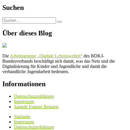
Lebenswelten
der
bei
Suchen
Beiträge
katholisch.de
Suchen
Suchen
nach:
Über dieses Blog
Die
Arbeitsgruppe „Digitale Lebenswelten“
des BDKJ-
Bundesverbands beschäftigt sich damit, was das Netz und die
Digitalisierung für Kinder und Jugendliche und damit die
verbandliche Jugendarbeit bedeuten.
Informationen
Datenschutzerklärung
Impressum
Sample Feature Request
Startseite
Impressum
Datenschutzerklärung