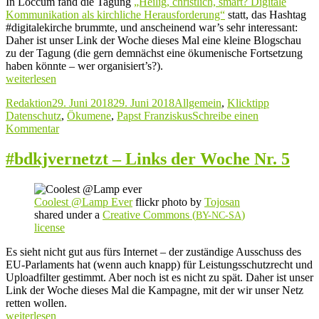
In Loccum fand die Tagung
„Heilig, christlich, smart? Digitale
Kommunikation als kirchliche Herausforderung“
statt, das Hashtag
#digitalekirche brummte, und anscheinend war’s sehr interessant:
Daher ist unser Link der Woche dieses Mal eine kleine Blogschau
zu der Tagung (die gern demnächst eine ökumenische Fortsetzung
haben könnte – wer organisiert’s?).
„#bdkjvernetzt
weiterlesen
–
Autor
Veröffentlicht
Kategorien
Schlagwört
Redaktion
29. Juni 2018
29. Juni 2018
Allgemein
,
Klicktipp
Links
am
Datenschutz
,
Ökumene
,
Papst Franziskus
Schreibe einen
der
zu
Kommentar
Woche
#bdkjvernetzt
Nr. 6“
–
#bdkjvernetzt – Links der Woche Nr. 5
Links
der
Woche
Coolest @Lamp Ever
flickr photo by
Tojosan
Nr. 6
shared under a
Creative Commons (
)
BY-NC-SA
license
Es sieht nicht gut aus fürs Internet – der zuständige Ausschuss des
EU-Parlaments hat (wenn auch knapp) für Leistungsschutzrecht und
Uploadfilter gestimmt. Aber noch ist es nicht zu spät. Daher ist unser
Link der Woche dieses Mal die Kampagne, mit der wir unser Netz
retten wollen.
„#bdkjvernetzt
weiterlesen