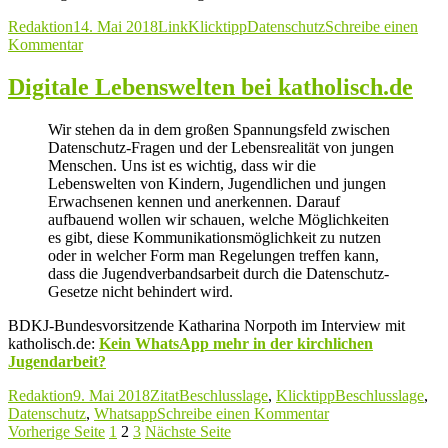
Autor
Veröffentlicht
Format
Kategorien
Schlagwörter
Redaktion
14. Mai 2018
Link
Klicktipp
Datenschutz
Schreibe einen
am
zu
Kommentar
Strenge
Regeln
Digitale Lebenswelten bei katholisch.de
für
Fotos
Wir stehen da in dem großen Spannungsfeld zwischen
mit
Datenschutz-Fragen und der Lebensrealität von jungen
Unter-
Menschen. Uns ist es wichtig, dass wir die
16-
Lebenswelten von Kindern, Jugendlichen und jungen
Jährigen
Erwachsenen kennen und anerkennen. Darauf
aufbauend wollen wir schauen, welche Möglichkeiten
es gibt, diese Kommunikationsmöglichkeit zu nutzen
oder in welcher Form man Regelungen treffen kann,
dass die Jugendverbandsarbeit durch die Datenschutz-
Gesetze nicht behindert wird.
BDKJ-Bundesvorsitzende Katharina Norpoth im Interview mit
katholisch.de:
Kein WhatsApp mehr in der kirchlichen
Jugendarbeit?
Autor
Veröffentlicht
Format
Kategorien
Schlagwörter
Redaktion
9. Mai 2018
Zitat
Beschlusslage
,
Klicktipp
Beschlusslage
,
am
zu
Datenschutz
,
Whatsapp
Schreibe einen Kommentar
Seitennummerierung
Seite
Seite
Seite
Digitale
Vorherige Seite
1
2
3
Nächste Seite