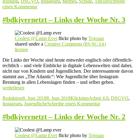
am
Bildung
,
DSGVO
,
Instagram
,
Memes
,
Schule
,
Tincon
Schreibe
der
zu
einen Kommentar
Woche
#bdkjvernetzt
Nr. 4“
–
#bdkjvernetzt – Links der Woche Nr. 3
Links
der
Woche
Coolest @Lamp Ever
flickr photo by
Tojosan
Nr. 4
shared under a
Creative Commons (
)
BY-NC-SA
license
Die Links der Woche sind heute entweder englisch oder öffentlich-
rechtlich – und viele Einblicke in digitale Lebenswelten sind dabei,
nicht nur von Kindern und Jugendlichen. Der interessanteste davon
stammt aus „The Atlantic“: Wie Jugendliche über Instagram
Beratung in allen Lebenslagen finden – und selber geben.
„#bdkjvernetzt
weiterlesen
–
Autor
Veröffentlicht
Kategorien
Schlagwörter
Redaktion
8. Juni 2018
8. Juni 2018
Klicktipp
Arbeit 4.0
,
DSGVO
,
Links
am
zu
Instagram
,
Jugendliche
Schreibe einen Kommentar
der
#bdkjvernetzt
Woche
–
Nr. 3“
#bdkjvernetzt – Links der Woche Nr. 2
Links
der
Woche
Coolest @Lamp Ever
flickr photo by
Tojosan
Nr. 3