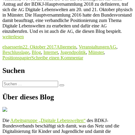
Antrag auf der BDKJ-Hauptversammlung 2018 zu definieren, traf
sich die
Digitale Lebenswelten am 20. und 21. Oktober physisch
AG
in Münster. Die Hauptversammlung 2016 hatte den Bundesvorstand
damit beauftragt, eine verbandliche Positionierung zum Thema
Digitale Lebenswelten zu erarbeiten und dafür eine
AG
„Digita
einzuberufen. Und es ist auch die
, die diesen Blog bespielt.
AG
Dialog
weiterlesen
mit
Autor
Veröffentlicht
Kategorien
Schlagwörter
elsaesserin
22. Oktober 2017
Allgemein
,
Veranstaltungen
AG
,
Anfass
am
Beschlusslage
,
Blog
,
Internet
,
Jugendpolitik
,
Münster
,
–
zu
Positionspapier
Schreibe einen Kommentar
AG-
Digital-
Treffe
Dialog
in
Suchen
mit
Münste
Anfassen
Suchen
–
Suchen
nach:
AG-
Treffen
Über dieses Blog
in
Münster
Die
Arbeitsgruppe „Digitale Lebenswelten“
des BDKJ-
Bundesverbands beschäftigt sich damit, was das Netz und die
Digitalisierung für Kinder und Jugendliche und damit die