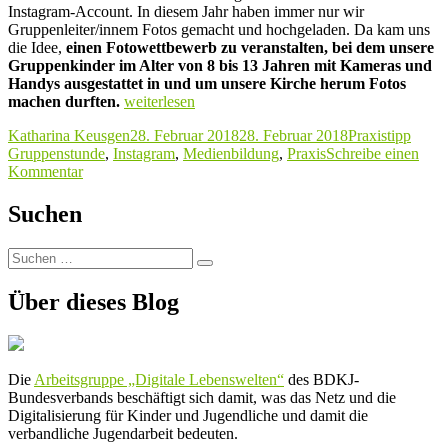
Instagram-Account. In diesem Jahr haben immer nur wir
Gruppenleiter/innem Fotos gemacht und hochgeladen. Da kam uns
die Idee,
einen Fotowettbewerb zu veranstalten, bei dem unsere
Gruppenkinder im Alter von 8 bis 13 Jahren mit Kameras und
Handy
s ausgestattet in und um unsere Kirche herum Fotos
„Praxistipp
machen durften.
weiterlesen
für
Autor
Veröffentlicht
Kategorien
Schla
Katharina Keusgen
28. Februar 2018
28. Februar 2018
Praxistipp
die
am
Gruppenstunde
,
Instagram
,
Medienbildung
,
Praxis
Schreibe einen
Gruppenstunde:
zu
Kommentar
#Instakirche-
Praxistipp
Challenge“
für
Suchen
die
Gruppenstunde:
Suchen
#Instakirche-
Suchen
nach:
Challenge
Über dieses Blog
Die
Arbeitsgruppe „Digitale Lebenswelten“
des BDKJ-
Bundesverbands beschäftigt sich damit, was das Netz und die
Digitalisierung für Kinder und Jugendliche und damit die
verbandliche Jugendarbeit bedeuten.