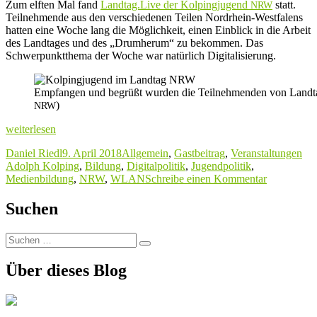
Zum elften Mal fand
Landtag.Live der Kolpingjugend
statt.
NRW
Teilnehmende aus den verschiedenen Teilen Nordrhein-Westfalens
hatten eine Woche lang die Möglichkeit, einen Einblick in die Arbeit
des Landtages und des „Drumherum“ zu bekommen. Das
Schwerpunktthema der Woche war natürlich Digitalisierung.
Empfangen und begrüßt wurden die Teilnehmenden von Landtag
)
NRW
„
„
Digitalisierung“
weiterlesen
im
Autor
Veröffentlicht
Kategorien
Sch
Daniel Riedl
9. April 2018
Allgemein
,
Gastbeitrag
,
Veranstaltungen
Landtag
am
Adolph Kolping
,
Bildung
,
Digitalpolitik
,
Jugendpolitik
,
“
NRW
zu
Medienbildung
,
NRW
,
WLAN
Schreibe einen Kommentar
„
Digitalisie
im
Suchen
Landtag
NRW
Suchen
Suchen
nach:
Über dieses Blog