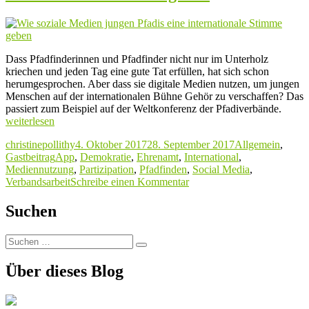
Dass Pfadfinderinnen und Pfadfinder nicht nur im Unterholz
kriechen und jeden Tag eine gute Tat erfüllen, hat sich schon
herumgesprochen. Aber dass sie digitale Medien nutzen, um jungen
Menschen auf der internationalen Bühne Gehör zu verschaffen? Das
„Wie
passiert zum Beispiel auf der Weltkonferenz der Pfadiverbände.
sozial
weiterlesen
Medie
Autor
Veröffentlicht
Kategorien
christinepollithy
4. Oktober 2017
28. September 2017
Allgemein
,
junge
Schlagwörter
am
Gastbeitrag
App
,
Demokratie
,
Ehrenamt
,
International
,
Pfadis
Mediennutzung
,
Partizipation
,
Pfadfinden
,
Social Media
,
eine
zu
Verbandsarbeit
Schreibe einen Kommentar
intern
Wie
Stimm
soziale
geben
Suchen
Medien
jungen
Suchen
Pfadis
Suchen
nach:
eine
internationale
Über dieses Blog
Stimme
geben