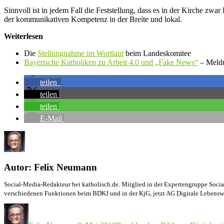
Sinnvoll ist in jedem Fall die Feststellung, dass es in der Kirche zw
der kommunikativen Kompetenz in der Breite und lokal.
Weiterlesen
Die
Stellungnahme im Wortlaut
beim Landeskomitee
Bayerische Katholiken zu Arbeit 4.0 und „Fake News“
– Meldu
teilen
teilen
teilen
E‑Mail
Autor:
Felix Neumann
Social-Media-Redakteur bei katholisch.de. Mitglied in der Expertengruppe Socia
verschiedenen Funktionen beim BDKJ und in der KjG, jetzt AG Digitale Lebensw
Autor
Veröffentlicht
Kategorien
Schlagwörter
am