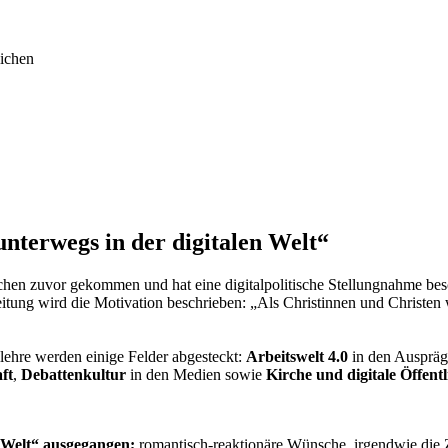
ichen
nterwegs in der digitalen Welt“
en zuvor gekommen und hat eine digitalpolitische Stellungnahme bes
eitung wird die Motivation beschrieben: „Als Christinnen und Christen w
llehre werden einige Felder abgesteckt:
Arbeitswelt 4.0
in den Auspräg
ft
,
Debattenkultur
in den Medien sowie
Kirche und digitale Öffentl
n Welt“ ausgegangen;
romantisch-reaktionäre Wünsche, irgendwie die Z