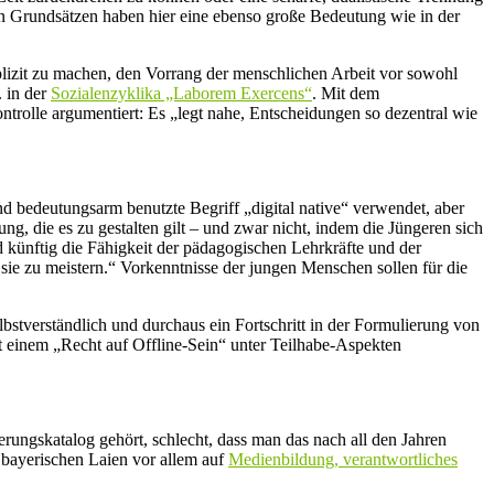
en Grundsätzen haben hier eine ebenso große Bedeutung wie in der
plizit zu machen, den Vorrang der menschlichen Arbeit vor sowohl
. in der
Sozialenzyklika „Laborem Exercens“
. Mit dem
ntrolle argumentiert: Es „legt nahe, Entscheidungen so dezentral wie
d bedeutungsarm benutzte Begriff „digital native“ verwendet, aber
g, die es zu gestalten gilt – und zwar nicht, indem die Jüngeren sich
 künftig die Fähigkeit der pädagogischen Lehrkräfte und der
ie zu meistern.“ Vorkenntnisse der jungen Menschen sollen für die
lbstverständlich und durchaus ein Fortschritt in der Formulierung von
it einem „Recht auf Offline-Sein“ unter Teilhabe-Aspekten
erungskatalog gehört, schlecht, dass man das nach all den Jahren
 bayerischen Laien vor allem auf
Medienbildung, verantwortliches