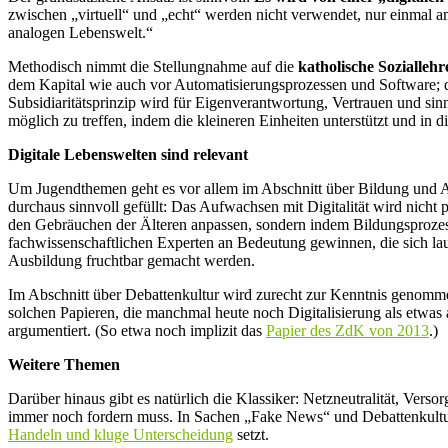
zwischen „virtuell“ und „echt“ werden nicht verwendet, nur einmal a
analogen Lebenswelt.“
Methodisch nimmt die Stellungnahme auf die
katholische Soziallehr
dem Kapital wie auch vor Automatisierungsprozessen und Software; d
Subsidiaritätsprinzip wird für Eigenverantwortung, Vertrauen und sin
möglich zu treffen, indem die kleineren Einheiten unterstützt und in
Digitale Lebenswelten sind relevant
Um Jugendthemen geht es vor allem im Abschnitt über Bildung und Aus
durchaus sinnvoll gefüllt: Das Aufwachsen mit Digitalität wird nicht
den Gebräuchen der Älteren anpassen, sondern indem Bildungsprozesse
fachwissenschaftlichen Experten an Bedeutung gewinnen, die sich lau
Ausbildung fruchtbar gemacht werden.
Im Abschnitt über Debattenkultur wird zurecht zur Kenntnis genommen,
solchen Papieren, die manchmal heute noch Digitalisierung als etwas 
argumentiert. (So etwa noch implizit das
Papier des ZdK von 2013
.)
Weitere Themen
Darüber hinaus gibt es natürlich die Klassiker: Netzneutralität, Vers
immer noch fordern muss. In Sachen „Fake News“ und Debattenkultur 
Handeln und kluge Unterscheidung
setzt.