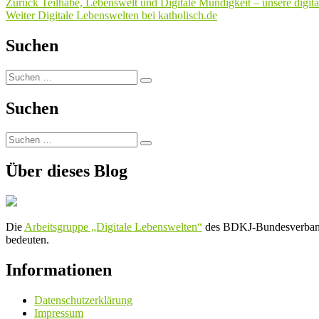
Beitragsnavigation
Vorheriger
Zurück
Teilhabe, Lebenswelt und Digitale Mündigkeit – unsere digit
Nächster
Beitrag:
Weiter
Digitale Lebenswelten bei katholisch.de
Beitrag:
Suchen
Suchen
Suchen
nach:
Suchen
Suchen
Suchen
nach:
Über dieses Blog
Die
Arbeitsgruppe „Digitale Lebenswelten“
des BDKJ-Bundesverbands 
bedeuten.
Informationen
Datenschutzerklärung
Impressum