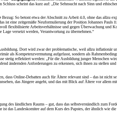
m Schluss scheint das kurz auf: „Die Sehnsucht nach Sinn und ethisch
e
Bezug: So betont etwa der Abschnitt zu Arbeit 4.0, ohne das allzu ex
as ist eine zeitgemäße Neuformulierung der Position Johannes Pauls
II
nvoll flexibilisierte Arbeitsverhältnisse und gegen Überwachung und Ko
 die Lage versetzt werden, Verantwortung zu übernehmen.“
bildung. Dort wird zwar der problematische, weil allzu inflationär un
 primär als Kompetenzvermutung aufgefasst, sondern als Rahmenbedingun
 stetig reflektiert werden: „Für die Ausbildung junger Menschen wird
fend ändernden Anforderungen zu erkennen, sich ihnen zu stellen und s
 dass Online-Debatten auch für Ältere relevant sind – das ist nicht se
ansehen, das Jüngere angeht, und das mit Blick auf Ältere vor allem m
orgung des ländlichen Raums – gut, dass das selbstverständlich zum Ford
ist das Landeskomitee auf dem Kurs des Papstes, der ähnlich wie die