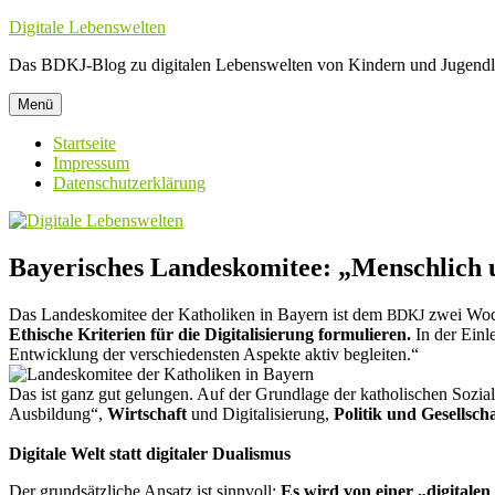
Zum
Digitale Lebenswelten
Inhalt
Das BDKJ-Blog zu digitalen Lebenswelten von Kindern und Jugendl
springen
Menü
Startseite
Impressum
Datenschutzerklärung
Bayerisches Landeskomitee: „Menschlich u
Das Landeskomitee der Katholiken in Bayern ist dem
zwei Woch
BDKJ
Ethische Kriterien für die Digitalisierung formulieren.
In der Einl
Entwicklung der verschiedensten Aspekte aktiv begleiten.“
Das ist ganz gut gelungen. Auf der Grundlage der katholischen Sozia
Ausbildung“,
Wirtschaft
und Digitalisierung,
Politik und Gesellscha
Digitale Welt statt digitaler Dualismus
Der grundsätzliche Ansatz ist sinnvoll:
Es wird von einer „digitale