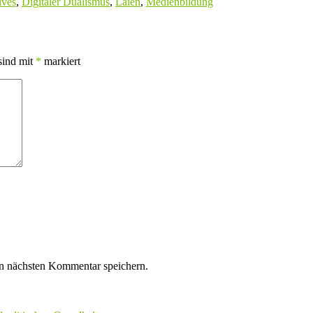
ives
,
Digitaler Dualismus
,
Laien
,
Medienbildung
sind mit
*
markiert
n nächsten Kommentar speichern.