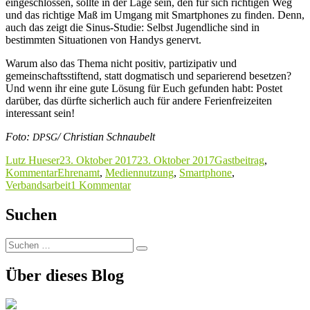
eingeschlossen, sollte in der Lage sein, den für sich richtigen Weg
und das richtige Maß im Umgang mit Smartphones zu finden. Denn,
auch das zeigt die Sinus-Studie: Selbst Jugendliche sind in
bestimmten Situationen von Handys genervt.
Warum also das Thema nicht positiv, partizipativ und
gemeinschaftsstiftend, statt dogmatisch und separierend besetzen?
Und wenn ihr eine gute Lösung für Euch gefunden habt: Postet
darüber, das dürfte sicherlich auch für andere Ferienfreizeiten
interessant sein!
Foto:
/ Christian Schnaubelt
DPSG
Autor
Veröffentlicht
Kategorien
Lutz Hueser
23. Oktober 2017
23. Oktober 2017
Gastbeitrag
,
Schlagwörter
am
Kommentar
Ehrenamt
,
Mediennutzung
,
Smartphone
,
zu
Verbandsarbeit
1 Kommentar
Lebenswelten
anerkennen
Suchen
–
Pro
Suchen
Smartphones
Suchen
nach:
im
Zeltlager!
Über dieses Blog