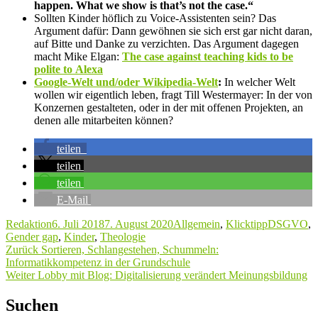
happen. What we show is that’s not the case.“
Sollten Kinder höflich zu Voice-Assistenten sein? Das
Argument dafür: Dann gewöhnen sie sich erst gar nicht daran,
auf Bitte und Danke zu verzichten. Das Argument dagegen
macht Mike Elgan:
The case against teaching kids to be
polite to Alexa
Google-Welt und/oder Wikipedia-Welt
:
In welcher Welt
wollen wir eigentlich leben, fragt Till Westermayer: In der von
Konzernen gestalteten, oder in der mit offenen Projekten, an
denen alle mitarbeiten können?
teilen
teilen
teilen
E‑Mail
Autor
Veröffentlicht
Kategorien
Schlagwört
Redaktion
6. Juli 2018
7. August 2020
Allgemein
,
Klicktipp
DSGVO
,
am
Gender gap
,
Kinder
,
Theologie
Beitragsnavigation
Vorheriger
Zurück
Sortieren, Schlangestehen, Schummeln:
Beitrag:
Informatikkompetenz in der Grundschule
Nächster
Weiter
Lobby mit Blog: Digitalisierung verändert Meinungsbildung
Beitrag:
Suchen