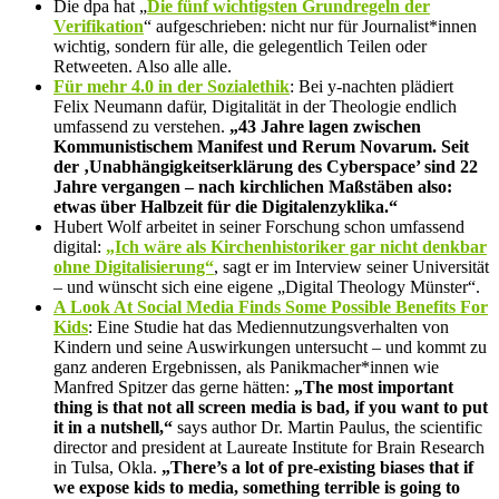
Die dpa hat „
Die fünf wichtigsten Grundregeln der
Verifikation
“ aufgeschrieben: nicht nur für Journalist*innen
wichtig, sondern für alle, die gelegentlich Teilen oder
Retweeten. Also alle alle.
Für mehr 4.0 in der Sozialethik
: Bei y‑nachten plädiert
Felix Neumann dafür, Digitalität in der Theologie endlich
umfassend zu verstehen.
„43 Jahre lagen zwischen
Kommunistischem Manifest und Rerum Novarum. Seit
der ‚Unabhängigkeitserklärung des Cyberspace’ sind 22
Jahre vergangen – nach kirchlichen Maßstäben also:
etwas über Halbzeit für die Digitalenzyklika.“
Hubert Wolf arbeitet in seiner Forschung schon umfassend
digital:
„Ich wäre als Kirchenhistoriker gar nicht denkbar
ohne Digitalisierung“
, sagt er im Interview seiner Universität
– und wünscht sich eine eigene „Digital Theology Münster“.
A Look At Social Media Finds Some Possible Benefits For
Kids
: Eine Studie hat das Mediennutzungsverhalten von
Kindern und seine Auswirkungen untersucht – und kommt zu
ganz anderen Ergebnissen, als Panikmacher*innen wie
Manfred Spitzer das gerne hätten:
„The most important
thing is that not all screen media is bad, if you want to put
it in a nutshell,“
says author Dr. Martin Paulus, the scientific
director and president at Laureate Institute for Brain Research
in Tulsa, Okla.
„There’s a lot of pre-existing biases that if
we expose kids to media, something terrible is going to