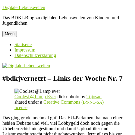
Zum
Digitale Lebenswelten
Inhalt
Das BDKJ-Blog zu digitalen Lebenswelten von Kindern und
springen
Jugendlichen
Menü
Startseite
Impressum
Datenschutzerklärung
#bdkjvernetzt – Links der Woche Nr. 7
Coolest @Lamp Ever
flickr photo by
Tojosan
shared under a
Creative Commons (
)
BY-NC-SA
license
Das ging grade nochmal gut! Das EU-Parlament hat nach einer
heißen Debatte und viel, viel Lobbygeld doch noch gegen die
Urheberrechtslinie gestimmt und damit Uploadfilter und
Leistungsschutzrecht nicht durchgewunken. Jetzt gilt es bis zur