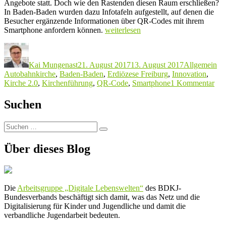
Angebote statt. Doch wie den Rastenden diesen Raum erschließen?
In Baden-Baden wurden dazu Infotafeln aufgestellt, auf denen die
Besucher ergänzende Informationen über QR-Codes mit ihrem
„Kirchenführung
Smartphone anfordern können.
weiterlesen
mit
Autor
Veröffentlicht
Kategorien
Sc
QR-
am
Code“
Kai Mungenast
21. August 2017
13. August 2017
Allgemein
Autobahnkirche
,
Baden-Baden
,
Erdiözese Freiburg
,
Innovation
,
zu
Kirche 2.0
,
Kirchenführung
,
QR-Code
,
Smartphone
1 Kommentar
Kir
mit
Suchen
QR
Co
Suchen
Suchen
nach:
Über dieses Blog
Die
Arbeitsgruppe „Digitale Lebenswelten“
des BDKJ-
Bundesverbands beschäftigt sich damit, was das Netz und die
Digitalisierung für Kinder und Jugendliche und damit die
verbandliche Jugendarbeit bedeuten.